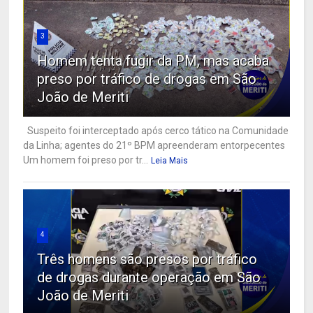
3
Homem tenta fugir da PM, mas acaba
preso por tráfico de drogas em São
João de Meriti
Suspeito foi interceptado após cerco tático na Comunidade
da Linha; agentes do 21º BPM apreenderam entorpecentes
Um homem foi preso por tr...
Leia Mais
4
Três homens são presos por tráfico
de drogas durante operação em São
João de Meriti