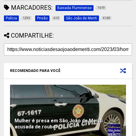
MARCADORES:
Baixada Fluminense
1619
Polícia
Prisão
São João de Meriti
1293
610
4169
COMPARTILHE:
RECOMENDADO PARA VOCÊ
Mulher é presa em São João de Meriti
acusada de roubo