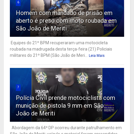
6
Homem com mandado de prisão em
aberto é preso com moto roubada em
São João de Meriti
Equipes do 21º BPM recuperaram uma motocicleta
roubada na madrugada desta terça-feira (21) Policiais
militares do 21º BPM (São João de Meri...
Leia Mais
7
Polícia Civil prende motociclista com
munição de pistola 9 mm em São
João de Meriti
Abordagem da 64ª DP ocorreu durante patrulhamento em
São João de Meriti; veículo e material foram apreendidos