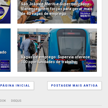
e
São João de Meriti e Supermercados
Vianense unem forças para gerar mais
de 40 vagas de emprego
tado
Vagas de emprego: Supervia oferece
100 oportunidades de trabalho
PÁGINA INICIAL
POSTAGEM MAIS ANTIGA
BOOK
DISQUS