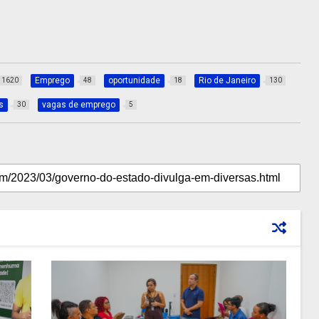
Emprego
oportunidade
Rio de Janeiro
1620
48
18
130
s
vagas de emprego
30
5