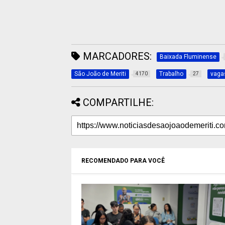
MARCADORES:
Baixada Fluminense
São João de Meriti
Trabalho
vaga
4170
27
COMPARTILHE:
RECOMENDADO PARA VOCÊ