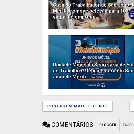
Casa do Trabalhador de São João d
Meriti promove seleção para 100
vagas de emprego
Unidade Móvel da Secretaria de Es
de Trabalho e Renda estará em São
João de Meriti
POSTAGEM MAIS RECENTE
COMENTÁRIOS
BLOGGER
FACE