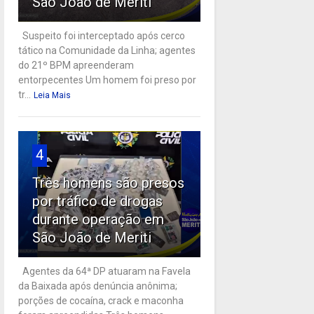
São João de Meriti
Suspeito foi interceptado após cerco
tático na Comunidade da Linha; agentes
do 21º BPM apreenderam
entorpecentes Um homem foi preso por
tr...
Leia Mais
4
Três homens são presos
por tráfico de drogas
durante operação em
São João de Meriti
Agentes da 64ª DP atuaram na Favela
da Baixada após denúncia anônima;
porções de cocaína, crack e maconha