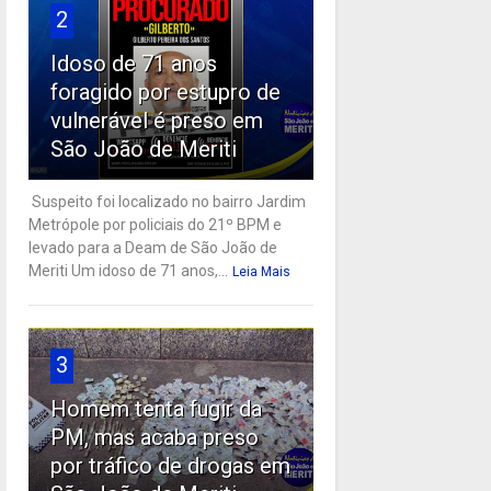
2
Idoso de 71 anos
foragido por estupro de
vulnerável é preso em
São João de Meriti
Suspeito foi localizado no bairro Jardim
Metrópole por policiais do 21º BPM e
levado para a Deam de São João de
Meriti Um idoso de 71 anos,...
Leia Mais
3
Homem tenta fugir da
PM, mas acaba preso
por tráfico de drogas em