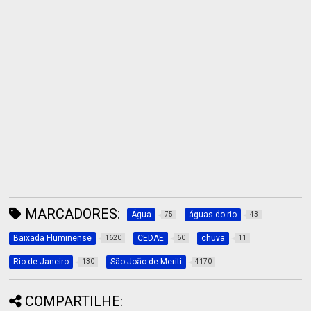
MARCADORES:
Água
águas do rio
75
43
Baixada Fluminense
CEDAE
chuva
1620
60
11
Rio de Janeiro
São João de Meriti
130
4170
COMPARTILHE: