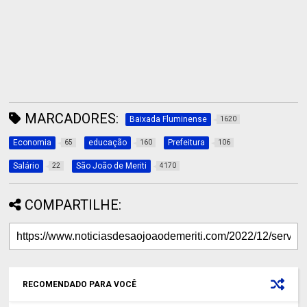
MARCADORES:
Baixada Fluminense
1620
Economia
educação
Prefeitura
65
160
106
Salário
São João de Meriti
22
4170
COMPARTILHE:
RECOMENDADO PARA VOCÊ