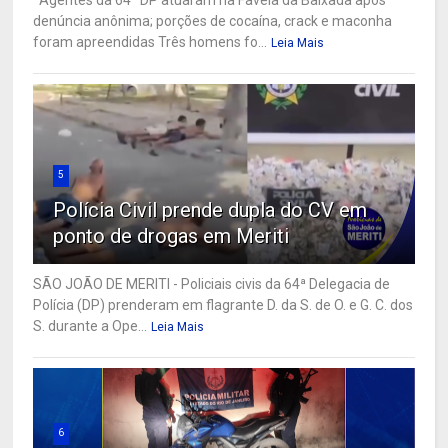
Agentes da 64ª DP atuaram na Favela da Baixada após
denúncia anônima; porções de cocaína, crack e maconha
foram apreendidas Três homens fo...
Leia Mais
5
Polícia Civil prende dupla do CV em
ponto de drogas em Meriti
SÃO JOÃO DE MERITI - Policiais civis da 64ª Delegacia de
Polícia (DP) prenderam em flagrante D. da S. de O. e G. C. dos
S. durante a Ope...
Leia Mais
6