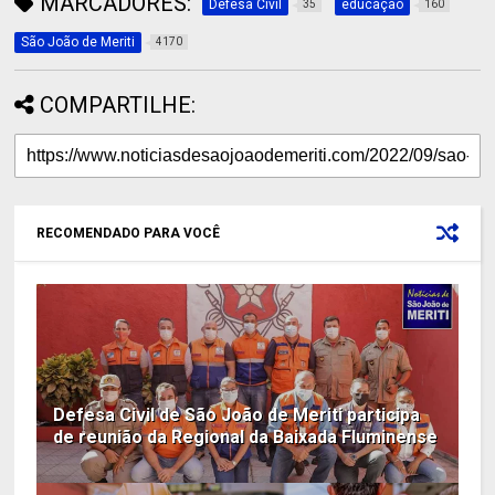
MARCADORES:
Defesa Civil
educação
35
160
São João de Meriti
4170
COMPARTILHE:
RECOMENDADO PARA VOCÊ
Defesa Civil de São João de Meriti participa
de reunião da Regional da Baixada Fluminense