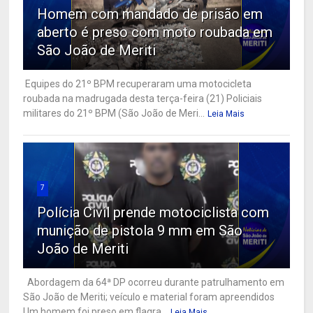
Homem com mandado de prisão em
aberto é preso com moto roubada em
São João de Meriti
Equipes do 21º BPM recuperaram uma motocicleta
roubada na madrugada desta terça-feira (21) Policiais
militares do 21º BPM (São João de Meri...
Leia Mais
7
Polícia Civil prende motociclista com
munição de pistola 9 mm em São
João de Meriti
Abordagem da 64ª DP ocorreu durante patrulhamento em
São João de Meriti; veículo e material foram apreendidos
Um homem foi preso em flagra...
Leia Mais