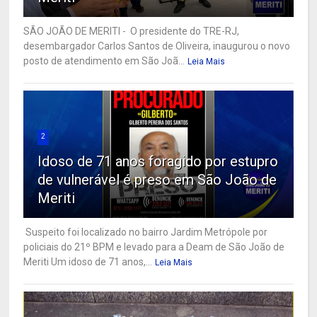
SÃO JOÃO DE MERITI - O presidente do TRE-RJ,
desembargador Carlos Santos de Oliveira, inaugurou o novo
posto de atendimento em São Joã...
Leia Mais
2
Idoso de 71 anos foragido por estupro
de vulnerável é preso em São João de
Meriti
Suspeito foi localizado no bairro Jardim Metrópole por
policiais do 21º BPM e levado para a Deam de São João de
Meriti Um idoso de 71 anos,...
Leia Mais