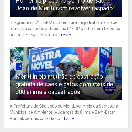
Homem é preso no Centro de São
João de Meriti com revólver raspado
Flagrante do 21º BPM ocorreu durante patrulhamento de
rotina; suspeito foi autuado na 64ª DP Um homem foi preso
por porte ilegal de arma d...
Leia Mais
10
Meriti inicia mutirão de castração
gratuita de cães e gatos com mais de
300 animais cadastrados
A Prefeitura de São João de Meriti, por meio da Secretaria
Municipal de Ambiente, Mudanças do Clima e Bem-Estar
Animal, deu início, nesta qu...
Leia Mais