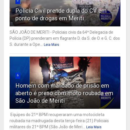
5
Polícia Civil prende dupla do CV em
ponto de drogas em Meriti
SÃO JOÃO DE MERITI - Policiais civis da 64ª Delegacia de
Polícia (DP) prenderam em flagrante D. da S. de O. e G. C. dos
S. durante a Ope...
Leia Mais
6
Homem com mandado de prisão em
aberto é preso com moto roubada em
São João de Meriti
Equipes do 21º BPM recuperaram uma motocicleta
roubada na madrugada desta terça-feira (21) Policiais
militares do 21º BPM (São João de Meri...
Leia Mais