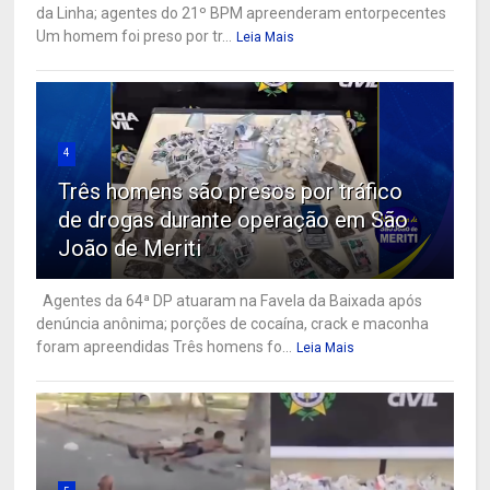
da Linha; agentes do 21º BPM apreenderam entorpecentes
Um homem foi preso por tr...
Leia Mais
4
Três homens são presos por tráfico
de drogas durante operação em São
João de Meriti
Agentes da 64ª DP atuaram na Favela da Baixada após
denúncia anônima; porções de cocaína, crack e maconha
foram apreendidas Três homens fo...
Leia Mais