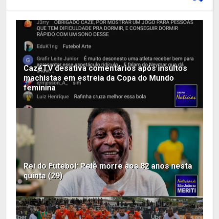
CazéTV desativa comentários após insultos
machistas em estreia da Copa do Mundo
feminina
Rei do Futebol: Pelé morre aos 82 anos nesta
quinta (29)