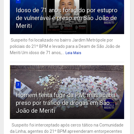
Idoso de 71 anos foragido por estupro
de vulnerável é preso em São João de
Meriti
Suspeito foi localizado no bairro Jardim Metrópole por
policiais do 21º BPM e levado para a Deam de São João de
Meriti Um idoso de 71 anos,...
Leia Mais
3
Homem tenta fugir da PM, mas acaba
preso por tráfico de drogas em São
João de Meriti
Suspeito foi interceptado após cerco tático na Comunidade
da Linha; agentes do 21º BPM apreenderam entorpecentes