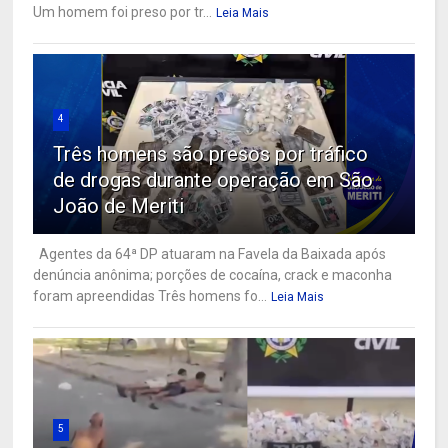
Um homem foi preso por tr...
Leia Mais
4
Três homens são presos por tráfico
de drogas durante operação em São
João de Meriti
Agentes da 64ª DP atuaram na Favela da Baixada após
denúncia anônima; porções de cocaína, crack e maconha
foram apreendidas Três homens fo...
Leia Mais
5