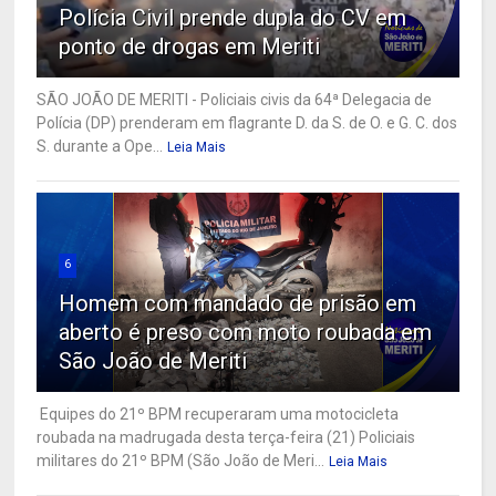
Polícia Civil prende dupla do CV em
ponto de drogas em Meriti
SÃO JOÃO DE MERITI - Policiais civis da 64ª Delegacia de
Polícia (DP) prenderam em flagrante D. da S. de O. e G. C. dos
S. durante a Ope...
Leia Mais
6
Homem com mandado de prisão em
aberto é preso com moto roubada em
São João de Meriti
Equipes do 21º BPM recuperaram uma motocicleta
roubada na madrugada desta terça-feira (21) Policiais
militares do 21º BPM (São João de Meri...
Leia Mais