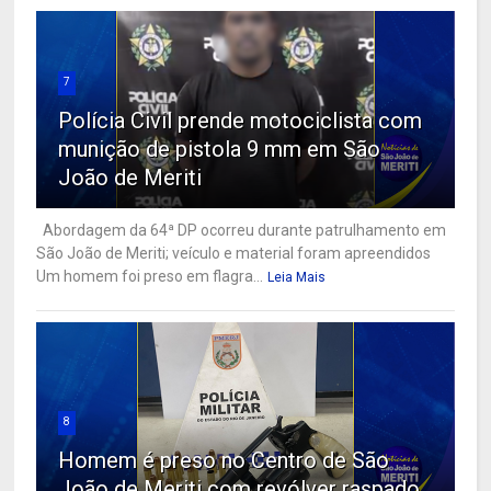
7
Polícia Civil prende motociclista com
munição de pistola 9 mm em São
João de Meriti
Abordagem da 64ª DP ocorreu durante patrulhamento em
São João de Meriti; veículo e material foram apreendidos
Um homem foi preso em flagra...
Leia Mais
8
Homem é preso no Centro de São
João de Meriti com revólver raspado