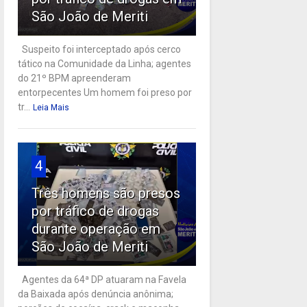
São João de Meriti
Suspeito foi interceptado após cerco
tático na Comunidade da Linha; agentes
do 21º BPM apreenderam
entorpecentes Um homem foi preso por
tr...
Leia Mais
4
Três homens são presos
por tráfico de drogas
durante operação em
São João de Meriti
Agentes da 64ª DP atuaram na Favela
da Baixada após denúncia anônima;