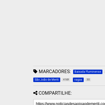
MARCADORES:
Baixada Fluminense
São João de Meriti
vagas
4169
30
COMPARTILHE: