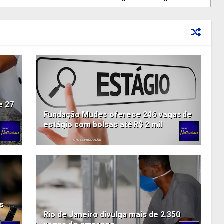
e 27
Fundação Mudes oferece 246 vagas de
estágio com bolsas até R$ 2 mil
as
Rio de Janeiro divulga mais de 2.350