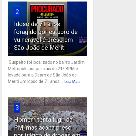
2
Idoso de 71 anos
foragido por estupro de
vulnerável é preso em
São João de Meriti
Suspeito foi localizado no bairro Jardim
Metrópole por policiais do 21º BPM e
levado para a Deam de São João de
Meriti Um idoso de 71 anos,...
Leia Mais
3
Homem tenta fugir da
PM, mas acaba preso
por tráfico de drogas em