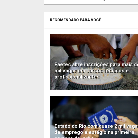
RECOMENDADO PARA VOCÊ
Faetec abre inscrições para mais d
mil vagas em cursos técnicos e
profissionalizantes
Estado do Rio com quase 2 mil vag
de emprego e estágio na primeira