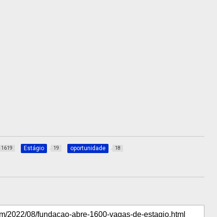
Estágio
oportunidade
1619
19
18