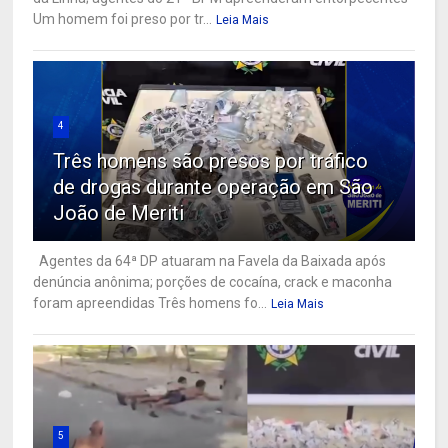
Um homem foi preso por tr...
Leia Mais
4
Três homens são presos por tráfico
de drogas durante operação em São
João de Meriti
Agentes da 64ª DP atuaram na Favela da Baixada após
denúncia anônima; porções de cocaína, crack e maconha
foram apreendidas Três homens fo...
Leia Mais
5