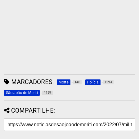
MARCADORES:
Morte
Polícia
146
1293
São João de Meriti
4169
COMPARTILHE: