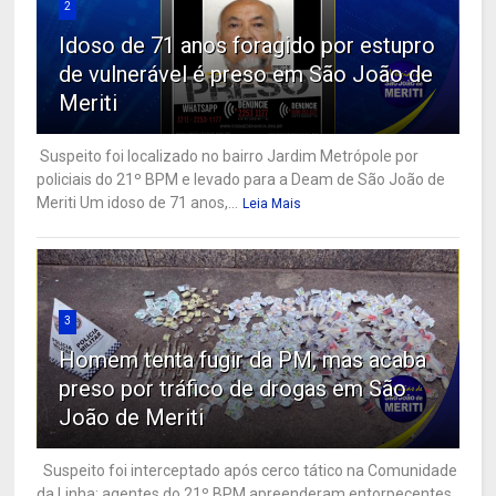
2
Idoso de 71 anos foragido por estupro
de vulnerável é preso em São João de
Meriti
Suspeito foi localizado no bairro Jardim Metrópole por
policiais do 21º BPM e levado para a Deam de São João de
Meriti Um idoso de 71 anos,...
Leia Mais
3
Homem tenta fugir da PM, mas acaba
preso por tráfico de drogas em São
João de Meriti
Suspeito foi interceptado após cerco tático na Comunidade
da Linha; agentes do 21º BPM apreenderam entorpecentes