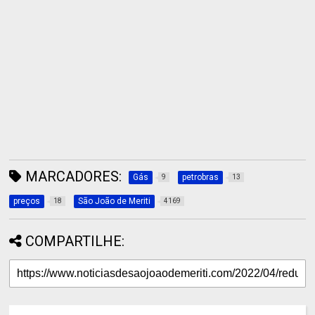
MARCADORES:
Gás
petrobras
9
13
preços
São João de Meriti
18
4169
COMPARTILHE: