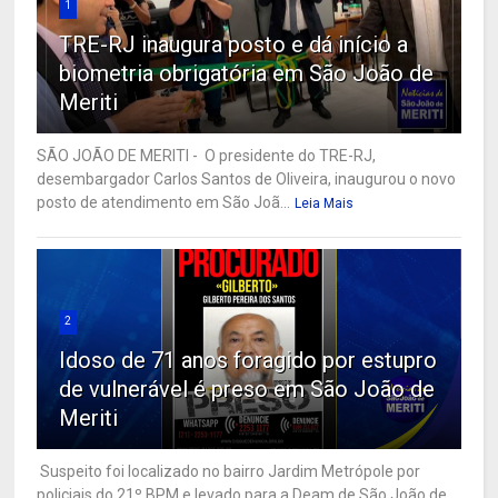
1
TRE-RJ inaugura posto e dá início a
biometria obrigatória em São João de
Meriti
SÃO JOÃO DE MERITI - O presidente do TRE-RJ,
desembargador Carlos Santos de Oliveira, inaugurou o novo
posto de atendimento em São Joã...
Leia Mais
2
Idoso de 71 anos foragido por estupro
de vulnerável é preso em São João de
Meriti
Suspeito foi localizado no bairro Jardim Metrópole por
policiais do 21º BPM e levado para a Deam de São João de