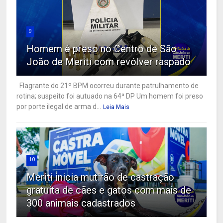
9
Homem é preso no Centro de São
João de Meriti com revólver raspado
Flagrante do 21º BPM ocorreu durante patrulhamento de
rotina; suspeito foi autuado na 64ª DP Um homem foi preso
por porte ilegal de arma d...
Leia Mais
10
Meriti inicia mutirão de castração
gratuita de cães e gatos com mais de
300 animais cadastrados