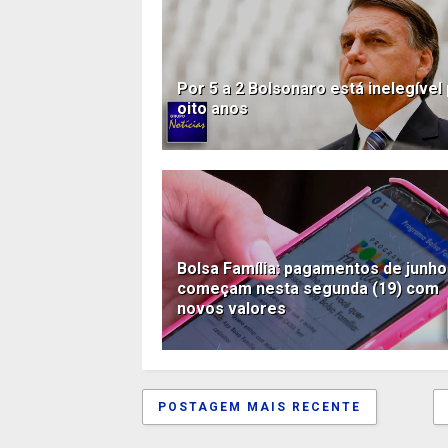
Por 5 a 2 Bolsonaro está inelegível
oito anos
Bolsa Família: pagamentos de junho
começam nesta segunda (19) com
novos valores
POSTAGEM MAIS RECENTE