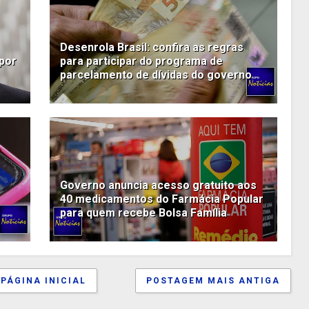
Desenrola Brasil: confira as regras
 por
para participar do programa de
parcelamento de dívidas do governo
Governo anuncia acesso gratuito aos
40 medicamentos do Farmácia Popular
para quem recebe Bolsa Família
PÁGINA INICIAL
POSTAGEM MAIS ANTIGA