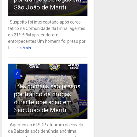
São João de Meriti
Suspeito foi interceptado após cerco
tático na Comunidade da Linha; agentes
do 21º BPM apreenderam
entorpecentes Um homem foi preso por
tr...
Leia Mais
4
Três homens são presos
por tráfico de drogas
durante operação em
São João de Meriti
Agentes da 64ª DP atuaram na Favela
da Baixada após denúncia anônima;