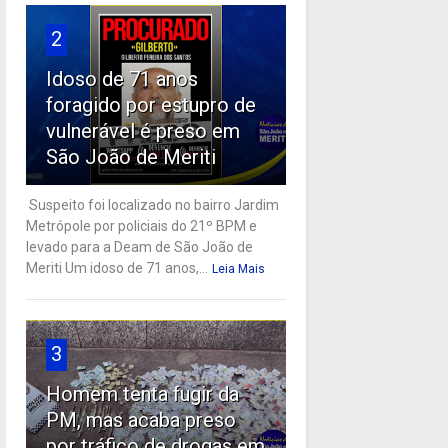
2
Idoso de 71 anos
foragido por estupro de
vulnerável é preso em
São João de Meriti
Suspeito foi localizado no bairro Jardim
Metrópole por policiais do 21º BPM e
levado para a Deam de São João de
Meriti Um idoso de 71 anos,...
Leia Mais
3
Homem tenta fugir da
PM, mas acaba preso
por tráfico de drogas em