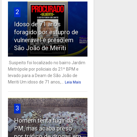
2
Idoso de 71 anos
foragido por estupro de
vulnerável é preso em
São João de Meriti
Suspeito foi localizado no bairro Jardim
Metrópole por policiais do 21º BPM e
levado para a Deam de São João de
Meriti Um idoso de 71 anos,...
Leia Mais
3
Homem tenta fugir da
PM, mas acaba preso
por tráfico de drogas em