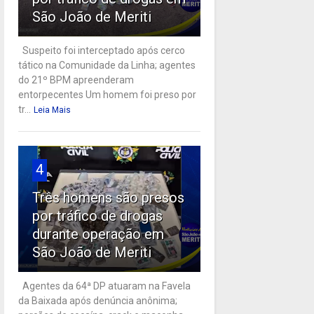
São João de Meriti
Suspeito foi interceptado após cerco
tático na Comunidade da Linha; agentes
do 21º BPM apreenderam
entorpecentes Um homem foi preso por
tr...
Leia Mais
4
Três homens são presos
por tráfico de drogas
durante operação em
São João de Meriti
Agentes da 64ª DP atuaram na Favela
da Baixada após denúncia anônima;