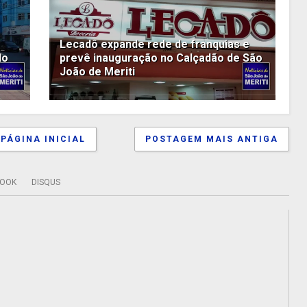
Lecadô expande rede de franquias e
do
prevê inauguração no Calçadão de São
João de Meriti
PÁGINA INICIAL
POSTAGEM MAIS ANTIGA
BOOK
DISQUS