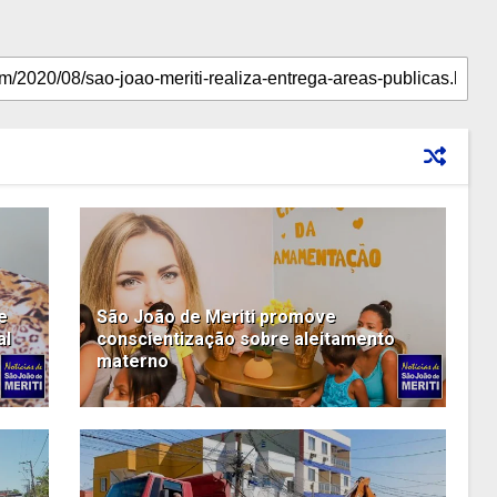
e
São João de Meriti promove
al
conscientização sobre aleitamento
materno