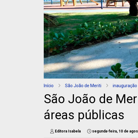
Início
São João de Meriti
inauguração
São João de Merit
áreas públicas
Editora Isabela
segunda-feira, 10 de ago