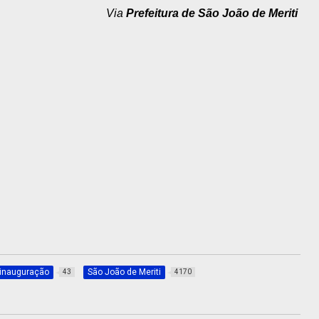
Via
Prefeitura de São João de Meriti
inauguração
São João de Meriti
43
4170