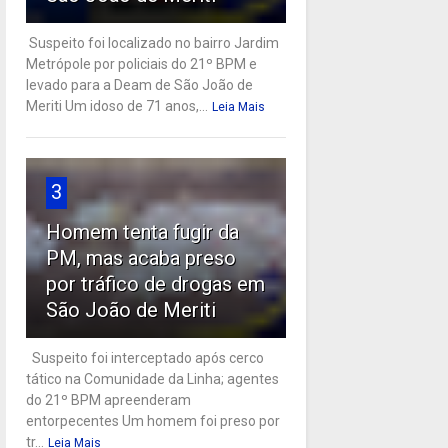
Suspeito foi localizado no bairro Jardim
Metrópole por policiais do 21º BPM e
levado para a Deam de São João de
Meriti Um idoso de 71 anos,...
Leia Mais
3
Homem tenta fugir da
PM, mas acaba preso
por tráfico de drogas em
São João de Meriti
Suspeito foi interceptado após cerco
tático na Comunidade da Linha; agentes
do 21º BPM apreenderam
entorpecentes Um homem foi preso por
tr...
Leia Mais