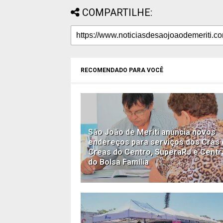
COMPARTILHE:
RECOMENDADO PARA VOCÊ
São João de Meriti anuncia novos
endereços para serviços dos Cras 
Creas do Centro, SuperaRJ e Centr
do Bolsa Família