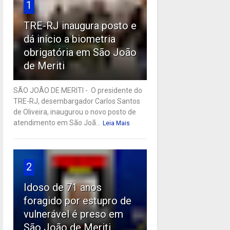
1
TRE-RJ inaugura posto e
dá início a biometria
obrigatória em São João
de Meriti
SÃO JOÃO DE MERITI - O presidente do
TRE-RJ, desembargador Carlos Santos
de Oliveira, inaugurou o novo posto de
atendimento em São Joã...
Leia Mais
2
Idoso de 71 anos
foragido por estupro de
vulnerável é preso em
São João de Meriti