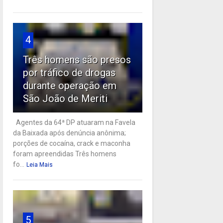
4
Três homens são presos
por tráfico de drogas
durante operação em
São João de Meriti
Agentes da 64ª DP atuaram na Favela
da Baixada após denúncia anônima;
porções de cocaína, crack e maconha
foram apreendidas Três homens
fo...
Leia Mais
5