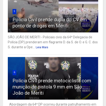
5
Polícia Civil prende dupla do CV em
ponto de drogas em Meriti
SÃO JOÃO DE MERITI - Policiais civis da 64ª Delegacia de
Polícia (DP) prenderam em flagrante D. da S. de O. e G. C. dos
S. durante a Ope...
Leia Mais
6
Polícia Civil prende motociclista com
munição de pistola 9 mm em São
João de Meriti
Abordagem da 64ª DP ocorreu durante patrulhamento em