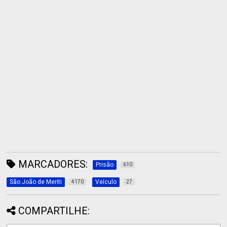
MARCADORES:
Prisão
610
São João de Meriti
Veículo
4170
27
COMPARTILHE: