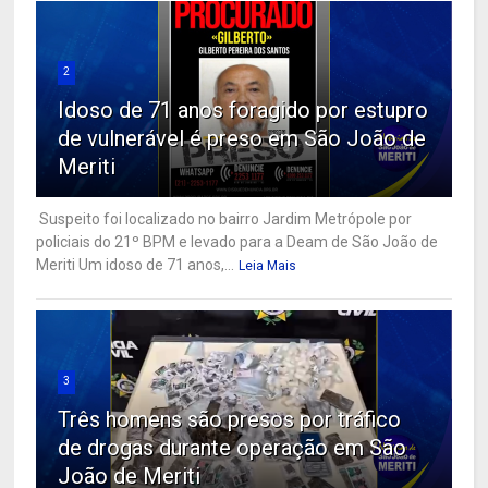
2
Idoso de 71 anos foragido por estupro
de vulnerável é preso em São João de
Meriti
Suspeito foi localizado no bairro Jardim Metrópole por
policiais do 21º BPM e levado para a Deam de São João de
Meriti Um idoso de 71 anos,...
Leia Mais
3
Três homens são presos por tráfico
de drogas durante operação em São
João de Meriti