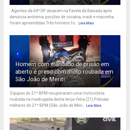
Agentes da 64ª DP atuaram na Favela da Baixada após
denúncia anônima; porções de cocaína, crack e maconha
foram apreendidas Três homens fo...
Leia Mais
4
Homem com mandado de prisão em
aberto é preso com moto roubada em
São João de Meriti
Equipes do 21º BPM recuperaram uma motocicleta
roubada na madrugada desta terça-feira (21) Policiais
militares do 21º BPM (São João de Meri...
Leia Mais