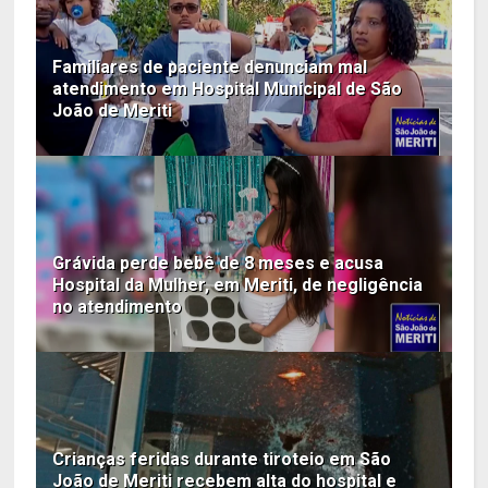
Familiares de paciente denunciam mal
atendimento em Hospital Municipal de São
João de Meriti
Grávida perde bebê de 8 meses e acusa
Hospital da Mulher, em Meriti, de negligência
no atendimento
Crianças feridas durante tiroteio em São
João de Meriti recebem alta do hospital e