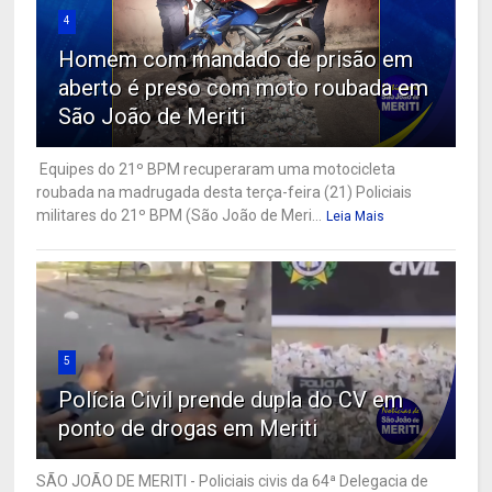
4
Homem com mandado de prisão em
aberto é preso com moto roubada em
São João de Meriti
Equipes do 21º BPM recuperaram uma motocicleta
roubada na madrugada desta terça-feira (21) Policiais
militares do 21º BPM (São João de Meri...
Leia Mais
5
Polícia Civil prende dupla do CV em
ponto de drogas em Meriti
SÃO JOÃO DE MERITI - Policiais civis da 64ª Delegacia de