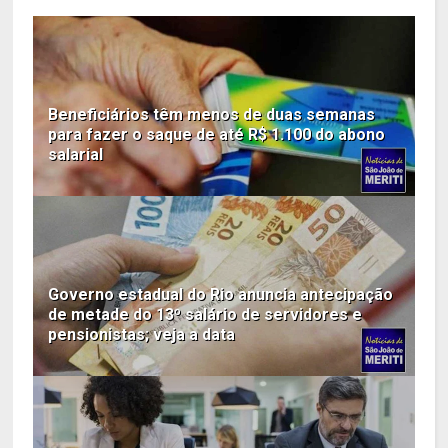
Beneficiários têm menos de duas semanas
para fazer o saque de até R$ 1.100 do abono
salarial
Governo estadual do Rio anuncia antecipação
de metade do 13º salário de servidores e
pensionistas; veja a data