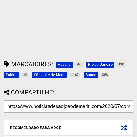
MARCADORES:
Hospital
Rio de Janeiro
44
130
Salário
São João de Meriti
Saúde
22
4167
366
COMPARTILHE:
RECOMENDADO PARA VOCÊ