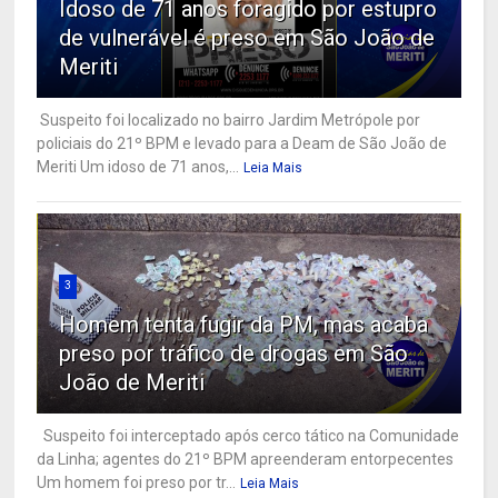
Idoso de 71 anos foragido por estupro
de vulnerável é preso em São João de
Meriti
Suspeito foi localizado no bairro Jardim Metrópole por
policiais do 21º BPM e levado para a Deam de São João de
Meriti Um idoso de 71 anos,...
Leia Mais
3
Homem tenta fugir da PM, mas acaba
preso por tráfico de drogas em São
João de Meriti
Suspeito foi interceptado após cerco tático na Comunidade
da Linha; agentes do 21º BPM apreenderam entorpecentes
Um homem foi preso por tr...
Leia Mais