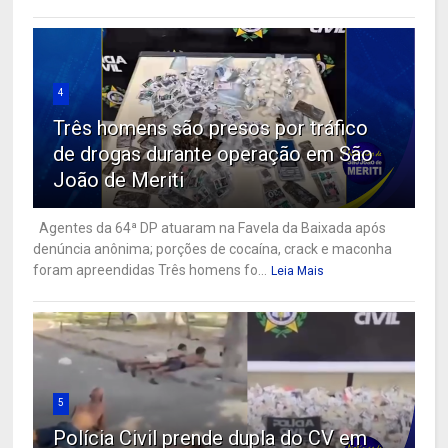
4
Três homens são presos por tráfico
de drogas durante operação em São
João de Meriti
Agentes da 64ª DP atuaram na Favela da Baixada após
denúncia anônima; porções de cocaína, crack e maconha
foram apreendidas Três homens fo...
Leia Mais
5
Polícia Civil prende dupla do CV em