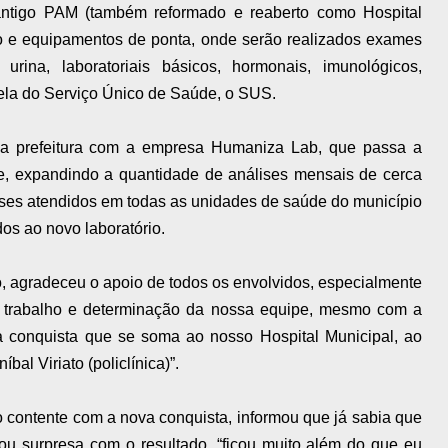
 antigo PAM (também reformado e reaberto como Hospital
io e equipamentos de ponta, onde serão realizados exames
urina, laboratoriais básicos, hormonais, imunológicos,
bela do Serviço Único de Saúde, o SUS.
 da prefeitura com a empresa Humaniza Lab, que passa a
de, expandindo a quantidade de análises mensais de cerca
nses atendidos em todas as unidades de saúde do município
s ao novo laboratório.
to, agradeceu o apoio de todos os envolvidos, especialmente
to trabalho e determinação da nossa equipe, mesmo com a
a conquista que se soma ao nosso Hospital Municipal, ao
al Viriato (policlínica)”.
o contente com a nova conquista, informou que já sabia que
icou surpresa com o resultado, “ficou muito além do que eu