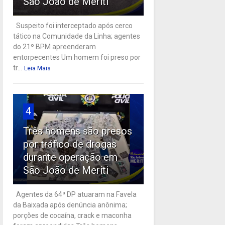
São João de Meriti
Suspeito foi interceptado após cerco
tático na Comunidade da Linha; agentes
do 21º BPM apreenderam
entorpecentes Um homem foi preso por
tr...
Leia Mais
4
Três homens são presos
por tráfico de drogas
durante operação em
São João de Meriti
Agentes da 64ª DP atuaram na Favela
da Baixada após denúncia anônima;
porções de cocaína, crack e maconha