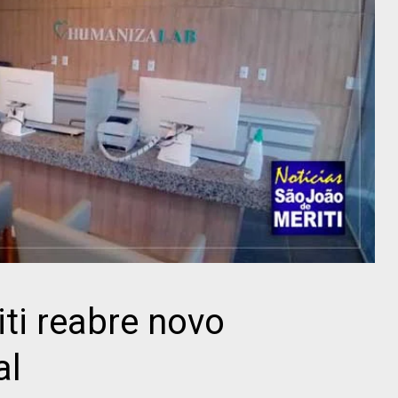
ti reabre novo
al