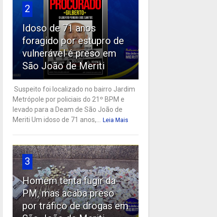
2
Idoso de 71 anos
foragido por estupro de
vulnerável é preso em
São João de Meriti
Suspeito foi localizado no bairro Jardim
Metrópole por policiais do 21º BPM e
levado para a Deam de São João de
Meriti Um idoso de 71 anos,...
Leia Mais
3
Homem tenta fugir da
PM, mas acaba preso
por tráfico de drogas em