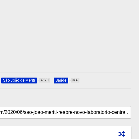
São João de Meriti
Saúde
4170
366