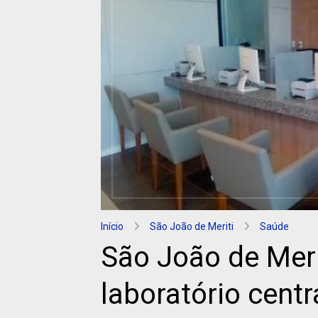
Início
São João de Meriti
Saúde
São João de Meri
laboratório centr