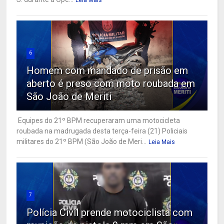
Leia Mais
6
Homem com mandado de prisão em
aberto é preso com moto roubada em
São João de Meriti
Equipes do 21º BPM recuperaram uma motocicleta
roubada na madrugada desta terça-feira (21) Policiais
militares do 21º BPM (São João de Meri...
Leia Mais
7
Polícia Civil prende motociclista com