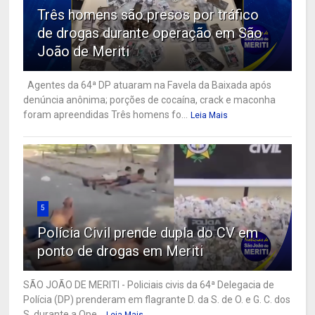
Três homens são presos por tráfico
de drogas durante operação em São
João de Meriti
Agentes da 64ª DP atuaram na Favela da Baixada após
denúncia anônima; porções de cocaína, crack e maconha
foram apreendidas Três homens fo...
Leia Mais
5
Polícia Civil prende dupla do CV em
ponto de drogas em Meriti
SÃO JOÃO DE MERITI - Policiais civis da 64ª Delegacia de
Polícia (DP) prenderam em flagrante D. da S. de O. e G. C. dos
S. durante a Ope...