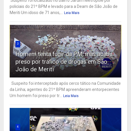
Suspeito foi localizado no bairro Jardim Metrópole por
policiais do 21º BPM e levado para a Deam de São João de
Meriti Um idoso de 71 anos,...
Leia Mais
3
Homem tenta fugir da PM, mas acaba
preso por tráfico de drogas em São
João de Meriti
Suspeito foi interceptado após cerco tático na Comunidade
da Linha; agentes do 21º BPM apreenderam entorpecentes
Um homem foi preso por tr...
Leia Mais
4