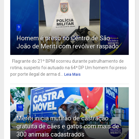
9
Homem é preso no Centro de São
João de Meriti com revólver raspado
Flagrante do 21º BPM ocorreu durante patrulhamento de
rotina; suspeito foi autuado na 64ª DP Um homem foi preso
por porte ilegal de arma d...
Leia Mais
10
Meriti inicia mutirão de castração
gratuita de cães e gatos com mais de
300 animais cadastrados