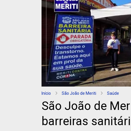
Início
São João de Meriti
Saúde
São João de Meri
barreiras sanitár