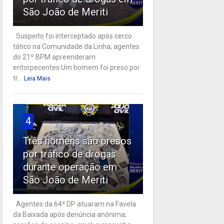
São João de Meriti
Suspeito foi interceptado após cerco
tático na Comunidade da Linha; agentes
do 21º BPM apreenderam
entorpecentes Um homem foi preso por
tr...
Leia Mais
4
Três homens são presos
por tráfico de drogas
durante operação em
São João de Meriti
Agentes da 64ª DP atuaram na Favela
da Baixada após denúncia anônima;