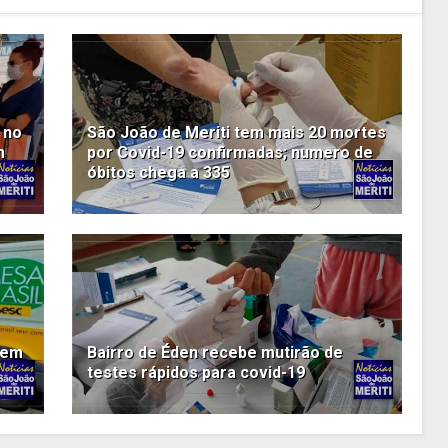
 no
São João de Meriti tem mais 20 mortes
m
por Covid-19 confirmadas; numero de
óbitos chega a 335
 em
Bairro de Éden recebe mutirão de
testes rápidos para covid-19