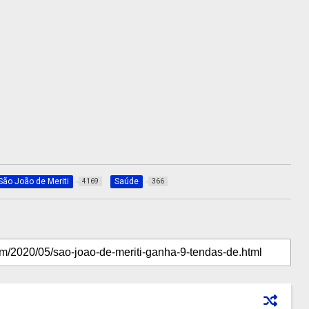
São João de Meriti
Saúde
4169
366