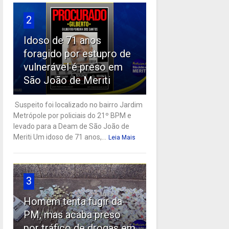
2
Idoso de 71 anos
foragido por estupro de
vulnerável é preso em
São João de Meriti
Suspeito foi localizado no bairro Jardim
Metrópole por policiais do 21º BPM e
levado para a Deam de São João de
Meriti Um idoso de 71 anos,...
Leia Mais
3
Homem tenta fugir da
PM, mas acaba preso
por tráfico de drogas em