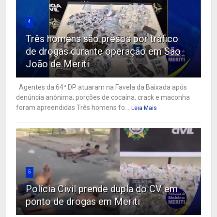
4
Três homens são presos por tráfico
de drogas durante operação em São
João de Meriti
Agentes da 64ª DP atuaram na Favela da Baixada após
denúncia anônima; porções de cocaína, crack e maconha
foram apreendidas Três homens fo...
Leia Mais
5
Polícia Civil prende dupla do CV em
ponto de drogas em Meriti