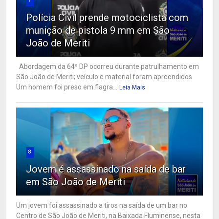
7
Polícia Civil prende motociclista com
munição de pistola 9 mm em São
João de Meriti
Abordagem da 64ª DP ocorreu durante patrulhamento em
São João de Meriti; veículo e material foram apreendidos
Um homem foi preso em flagra...
Leia Mais
8
Jovem é assassinado na saída de bar
em São João de Meriti
Um jovem foi assassinado a tiros na saída de um bar no
Centro de São João de Meriti, na Baixada Fluminense, nesta