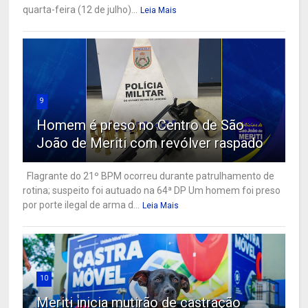
quarta-feira (12 de julho)...
Leia Mais
9
Homem é preso no Centro de São
João de Meriti com revólver raspado
Flagrante do 21º BPM ocorreu durante patrulhamento de
rotina; suspeito foi autuado na 64ª DP Um homem foi preso
por porte ilegal de arma d...
Leia Mais
10
Meriti inicia mutirão de castração