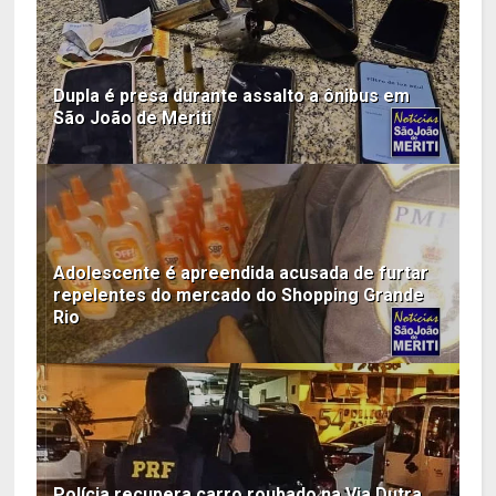
Dupla é presa durante assalto a ônibus em
São João de Meriti
Adolescente é apreendida acusada de furtar
repelentes do mercado do Shopping Grande
Rio
Polícia recupera carro roubado na Via Dutra,