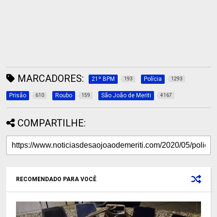
MARCADORES:
21º BPM
Polícia
193
1293
Prisão
Roubo
São João de Meriti
610
159
4167
COMPARTILHE:
RECOMENDADO PARA VOCÊ