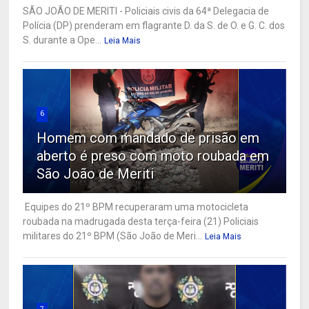
SÃO JOÃO DE MERITI - Policiais civis da 64ª Delegacia de
Polícia (DP) prenderam em flagrante D. da S. de O. e G. C. dos
S. durante a Ope...
Leia Mais
6
Homem com mandado de prisão em
aberto é preso com moto roubada em
São João de Meriti
Equipes do 21º BPM recuperaram uma motocicleta
roubada na madrugada desta terça-feira (21) Policiais
militares do 21º BPM (São João de Meri...
Leia Mais