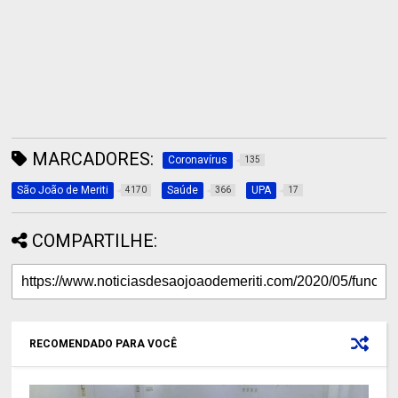
MARCADORES:
Coronavírus
135
São João de Meriti
Saúde
UPA
4170
366
17
COMPARTILHE:
RECOMENDADO PARA VOCÊ