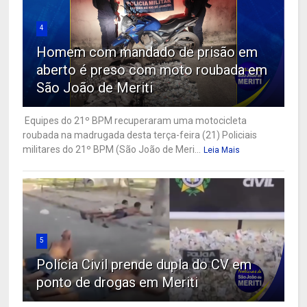
4
Homem com mandado de prisão em
aberto é preso com moto roubada em
São João de Meriti
Equipes do 21º BPM recuperaram uma motocicleta
roubada na madrugada desta terça-feira (21) Policiais
militares do 21º BPM (São João de Meri...
Leia Mais
5
Polícia Civil prende dupla do CV em
ponto de drogas em Meriti