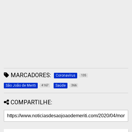
MARCADORES:
Coronavírus
135
São João de Meriti
Saúde
4167
366
COMPARTILHE: