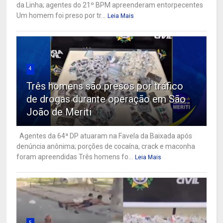
da Linha; agentes do 21º BPM apreenderam entorpecentes
Um homem foi preso por tr...
Leia Mais
4
Três homens são presos por tráfico
de drogas durante operação em São
João de Meriti
Agentes da 64ª DP atuaram na Favela da Baixada após
denúncia anônima; porções de cocaína, crack e maconha
foram apreendidas Três homens fo...
Leia Mais
5