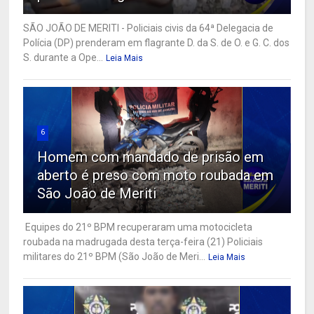
SÃO JOÃO DE MERITI - Policiais civis da 64ª Delegacia de
Polícia (DP) prenderam em flagrante D. da S. de O. e G. C. dos
S. durante a Ope...
Leia Mais
6
Homem com mandado de prisão em
aberto é preso com moto roubada em
São João de Meriti
Equipes do 21º BPM recuperaram uma motocicleta
roubada na madrugada desta terça-feira (21) Policiais
militares do 21º BPM (São João de Meri...
Leia Mais