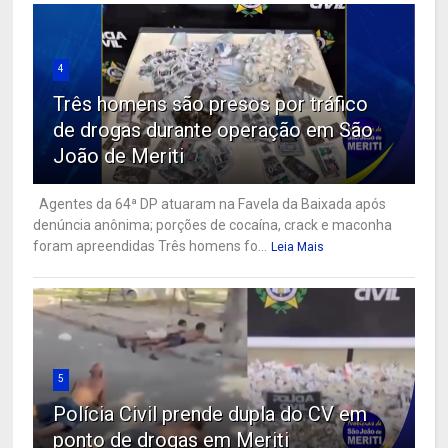
4
Três homens são presos por tráfico
de drogas durante operação em São
João de Meriti
Agentes da 64ª DP atuaram na Favela da Baixada após
denúncia anônima; porções de cocaína, crack e maconha
foram apreendidas Três homens fo...
Leia Mais
5
Polícia Civil prende dupla do CV em
ponto de drogas em Meriti