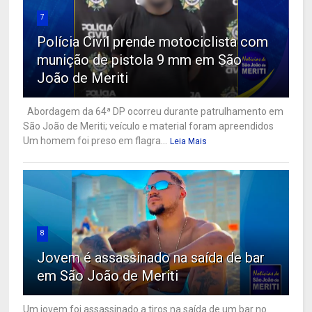
7
Polícia Civil prende motociclista com
munição de pistola 9 mm em São
João de Meriti
Abordagem da 64ª DP ocorreu durante patrulhamento em
São João de Meriti; veículo e material foram apreendidos
Um homem foi preso em flagra...
Leia Mais
8
Jovem é assassinado na saída de bar
em São João de Meriti
Um jovem foi assassinado a tiros na saída de um bar no