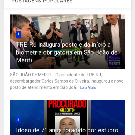
POSTAGENS POPULARES
1
TRE-RJ inaugura posto e dá início a
biometria obrigatória em São João de
Meriti
SÃO JOÃO DE MERITI - O presidente do TRE-RJ,
desembargador Carlos Santos de Oliveira, inaugurou o novo
posto de atendimento em São Joã...
Leia Mais
2
Idoso de 71 anos foragido por estupro