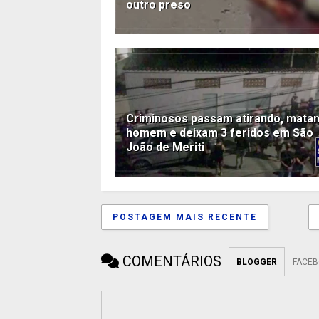
outro preso
Criminosos passam atirando, mata
homem e deixam 3 feridos em São
João de Meriti
POSTAGEM MAIS RECENTE
COMENTÁRIOS
BLOGGER
FACE