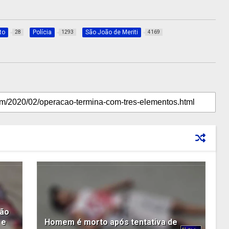
to
Polícia
São João de Meriti
28
1293
4169
São
 e
Homem é morto após tentativa de