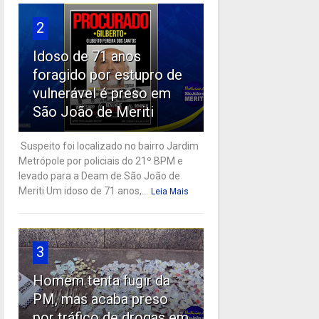
2
Idoso de 71 anos
foragido por estupro de
vulnerável é preso em
São João de Meriti
Suspeito foi localizado no bairro Jardim
Metrópole por policiais do 21º BPM e
levado para a Deam de São João de
Meriti Um idoso de 71 anos,...
Leia Mais
3
Homem tenta fugir da
PM, mas acaba preso
por tráfico de drogas em