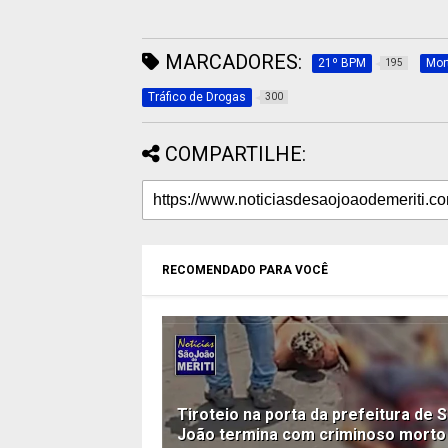
MARCADORES:
21º BPM
Mor
195
Tráfico de Drogas
300
COMPARTILHE:
RECOMENDADO PARA VOCÊ
Tiroteio na porta da prefeitura de 
João termina com criminoso morto