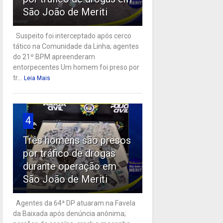
São João de Meriti
Suspeito foi interceptado após cerco
tático na Comunidade da Linha; agentes
do 21º BPM apreenderam
entorpecentes Um homem foi preso por
tr...
Leia Mais
4
Três homens são presos
por tráfico de drogas
durante operação em
São João de Meriti
Agentes da 64ª DP atuaram na Favela
da Baixada após denúncia anônima;