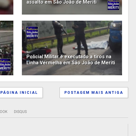
assalto em São João de Meriti
m
Policial Militar é executado a tiros na
Linha Vermelha em São João de Meriti
PÁGINA INICIAL
POSTAGEM MAIS ANTIGA
BOOK
DISQUS