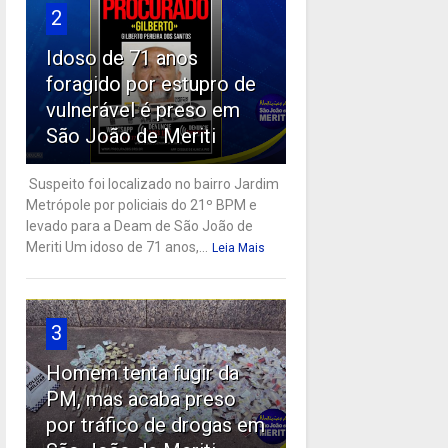
2
Idoso de 71 anos
foragido por estupro de
vulnerável é preso em
São João de Meriti
Suspeito foi localizado no bairro Jardim
Metrópole por policiais do 21º BPM e
levado para a Deam de São João de
Meriti Um idoso de 71 anos,...
Leia Mais
3
Homem tenta fugir da
PM, mas acaba preso
por tráfico de drogas em