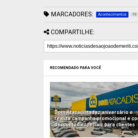
MARCADORES:
Acontecimentos
70
COMPARTILHE:
RECOMENDADO PARA VOCÊ
Dom Atacadista faz aniversário e
realiza campanha promocional e c
descontos especiais para clientes