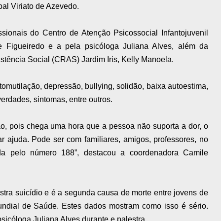
al Viriato de Azevedo.
ssionais do Centro de Atenção Psicossocial Infantojuvenil
 Figueiredo e a pela psicóloga Juliana Alves, além da
stência Social (CRAS) Jardim Iris, Kelly Manoela.
mutilação, depressão, bullying, solidão, baixa autoestima,
 verdades, sintomas, entre outros.
ão, pois chega uma hora que a pessoa não suporta a dor, o
r ajuda. Pode ser com familiares, amigos, professores, no
da pelo número 188”, destacou a coordenadora Camile
istra suicídio e é a segunda causa de morte entre jovens de
ndial de Saúde. Estes dados mostram como isso é sério.
sicóloga Juliana Alves durante e palestra.