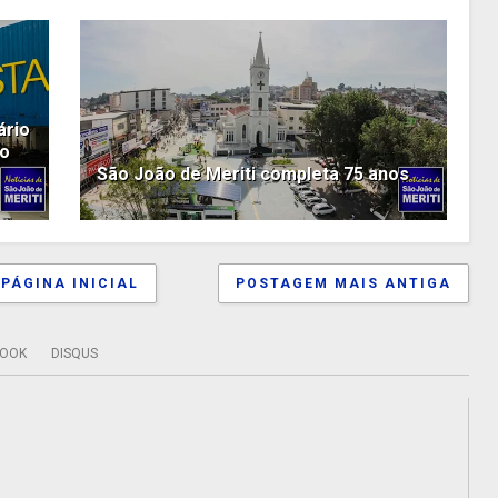
ário
io
São João de Meriti completa 75 anos
PÁGINA INICIAL
POSTAGEM MAIS ANTIGA
BOOK
DISQUS