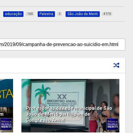
educação
Palestra
São João de Meriti
160
3
4170
Professoras da rede municipal de São
om
João de Meriti participam de
Congresso Anual