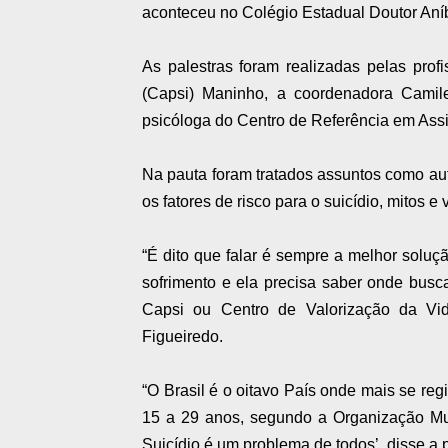
aconteceu no Colégio Estadual Doutor Aníb
As palestras foram realizadas pelas profi
(Capsi) Maninho, a coordenadora Camile
psicóloga do Centro de Referência em Assi
Na pauta foram tratados assuntos como auto
os fatores de risco para o suicídio, mitos e
“É dito que falar é sempre a melhor soluç
sofrimento e ela precisa saber onde busca
Capsi ou Centro de Valorização da Vi
Figueiredo.
“O Brasil é o oitavo País onde mais se reg
15 a 29 anos, segundo a Organização Mu
Suicídio é um problema de todos’, disse a p