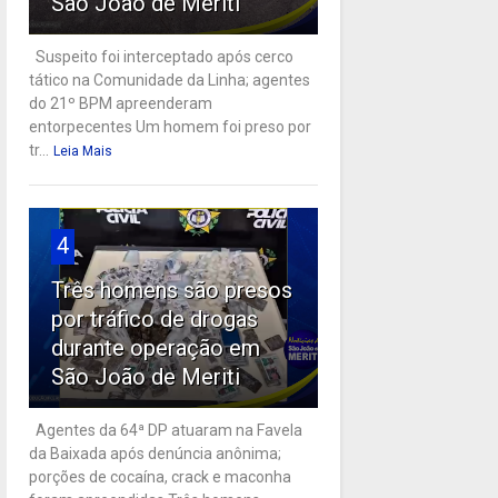
São João de Meriti
Suspeito foi interceptado após cerco
tático na Comunidade da Linha; agentes
do 21º BPM apreenderam
entorpecentes Um homem foi preso por
tr...
Leia Mais
4
Três homens são presos
por tráfico de drogas
durante operação em
São João de Meriti
Agentes da 64ª DP atuaram na Favela
da Baixada após denúncia anônima;
porções de cocaína, crack e maconha